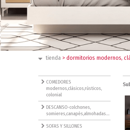
tienda
>
dormitorios modernos, clás
COMEDORES
Su
modernos,clásicos,rústicos,
colonial
DESCANSO-colchones,
somieres,canapés,almohadas....
SOFAS Y SILLONES