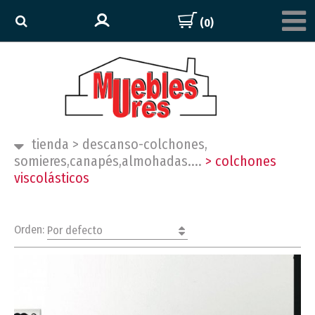
(0)
tienda
>
descanso-colchones,
somieres,canapés,almohadas....
>
colchones
viscolásticos
Orden:
Por defecto