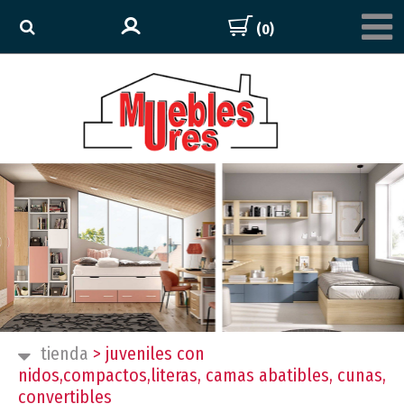
(0)
tienda
>
juveniles con
nidos,compactos,literas, camas abatibles, cunas,
convertibles